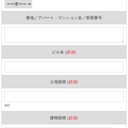
番地／アパート・マンション名／部屋番号
ビル名
(必須)
土地面積
(必須)
m
2
建物面積
(必須)